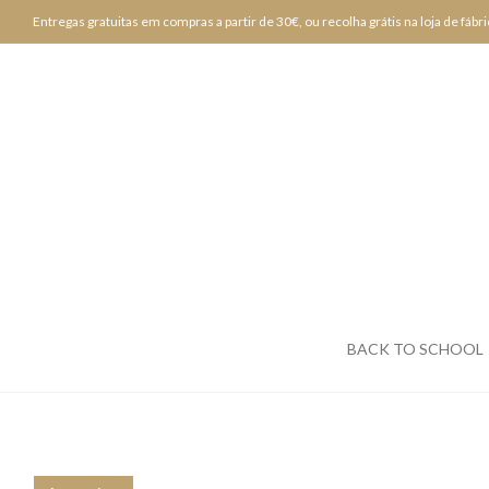
Entregas gratuitas em compras a partir de 30€, ou recolha grátis na loja de fábri
BACK TO SCHOOL